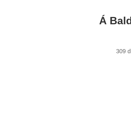
Á Bal
309 d